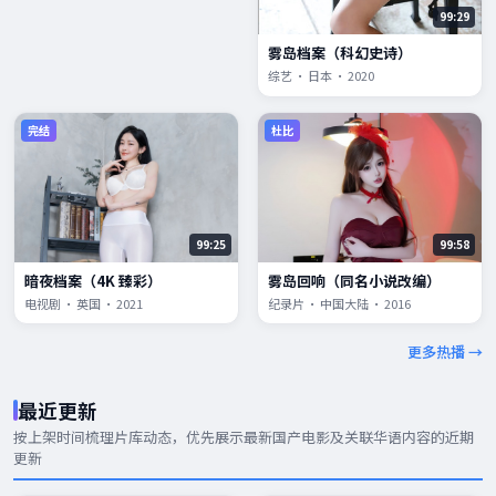
99:29
雾岛档案（科幻史诗）
综艺 · 日本 · 2020
完结
杜比
99:25
99:58
暗夜档案（4K 臻彩）
雾岛回响（同名小说改编）
电视剧 · 英国 · 2021
纪录片 · 中国大陆 · 2016
更多热播 →
最近更新
按上架时间梳理片库动态，优先展示
最新国产电影
及关联华语内容的近期
更新