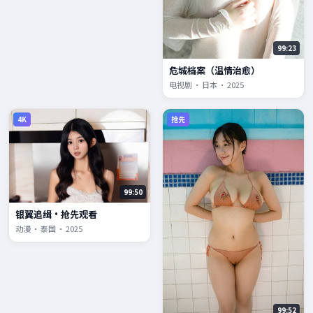
99:23
危城档案（温情治愈）
电视剧 · 日本 · 2025
4K
抢先
99:50
银翼追缉·抢先观看
动漫 · 泰国 · 2025
99:52