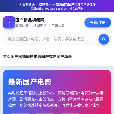
档期速递 · 口碑索引 — 聚焦
最新国产电影
与华语佳作
客服热线：400-888-8888 | 24小时在线服务
国产精品视频网
登录/注册
高清片源 · 档期同步 · 口碑片单
首页
国产剧情
国产电影
国产综艺
国产动漫
最新国产电影_高清片单档期速
最新国产电影
实时梳理华语影坛上新节奏，围绕
最新国产电影
聚合高清
片源、剧情要点与主创信息；支持口碑片单浏览与关键词
检索，助您快速锁定院线新片、流媒体热播与高分佳作。