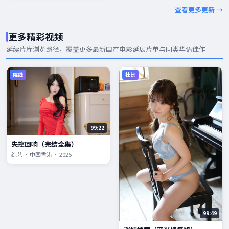
查看更多更新 →
更多精彩视频
延续片库浏览路径，覆盖更多
最新国产电影
延展片单与同类华语佳作
院线
杜比
99:22
失控回响（完结全集）
综艺 · 中国香港 · 2025
99:49