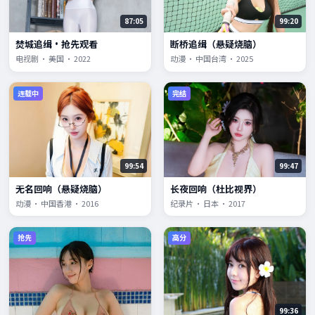
87:05
99:20
焚城追缉·抢先观看
断桥追缉（悬疑烧脑）
电视剧 · 美国 · 2022
动漫 · 中国台湾 · 2025
连载中
完结
99:54
99:47
无名回响（悬疑烧脑）
长夜回响（杜比视界）
动漫 · 中国香港 · 2016
纪录片 · 日本 · 2017
抢先
高分
99:36